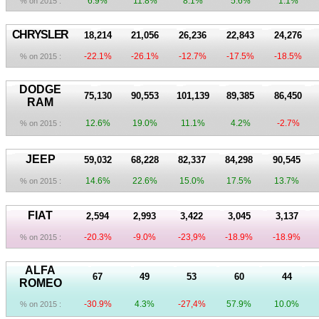
6.9%
11.8%
8.1%
5.6%
1.1%
% on 2015 :
CHRYSLER
18,214
21,056
26,236
22,843
24,276
-22.1%
-26.1%
-12.7%
-17.5%
-18.5%
% on 2015 :
DODGE
75,130
90,553
101,139
89,385
86,450
RAM
12.6%
19.0%
11.1%
4.2%
-2.7%
% on 2015 :
JEEP
59,032
68,228
82,337
84,298
90,545
14.6%
22.6%
15.0%
17.5%
13.7%
% on 2015 :
FIAT
2,594
2,993
3,422
3,045
3,137
-20.3%
-9.0%
-23,9%
-18.9%
-18.9%
% on 2015 :
ALFA
67
49
53
60
44
ROMEO
-30.9%
4.3%
-27,4%
57.9%
10.0%
% on 2015 :