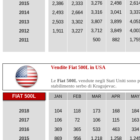
3,276
2,498
2,61
2015
2,386
2,333
3,316
3,041
3,33
2014
2,493
2,664
3,807
3,899
4,05
2013
2,503
3,302
3,712
3,849
4,00
2012
1,911
3,227
500
882
1,75
2011
Vendite Fiat 500L in USA
Le
Fiat 500L
vendute negli Stati Uniti sono p
stabilimento serbo di Kragujevac.
FIAT 500L
JAN
FEB
MAR
APR
MAY
2018
104
118
173
168
184
2017
106
72
106
115
163
2016
369
365
533
463
334
2015
869
956
1,218
1,258
1,24