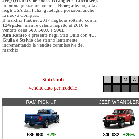
Jeep
(
Grand Cherokee
,
Wrangler
e
Cherokee
),
in buona posizione anche la
Renegade
, importata
negli USA dall'Italia; guadagna posizioni anche
la nuova Compass.
Il marchio
Fiat
nel 2017 migliora soltanto con la
124spider
, mentre calano rispetto al 2016 le
vendite della
500
,
500X
e
500L
.
Alfa Romeo
è presente negli Stati Uniti con
4C
,
Giulia
e
Stelvio
che stanno lentamente
incrementando le vendite complessive del
marchio.
Stati Uniti
J
F
M
A
vendite auto per modello
RAM PICK-UP
JEEP WRANGLER
536,980
+7%
240,032
+26%