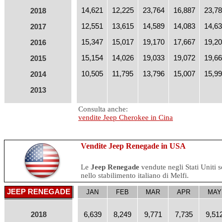
14,621
12,225
23,764
16,887
23,7
2018
12,551
13,615
14,589
14,083
14,6
2017
15,347
15,017
19,170
17,667
19,2
2016
15,154
14,026
19,033
19,072
19,6
2015
10,505
11,795
13,796
15,007
15,9
2014
2013
Consulta anche:
vendite Jeep Cherokee in Cina
Vendite Jeep Renegade in USA
Le
Jeep Renegade
vendute negli Stati Uniti 
nello stabilimento italiano di Melfi.
JEEP RENEGADE
JAN
FEB
MAR
APR
MAY
2018
6,639
8,249
9,771
7,735
9,51