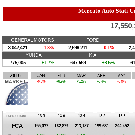
Mercato Auto Stati U
17,550
GENERAL MOTORS
FORD
3,042,421
-1.3%
2,599,211
-0.1%
2,4
HYUNDAI
KIA
775,005
+1.7%
647,598
+3.5%
61
2016
JAN
FEB
MAR
APR
MAY
MARKET
-0.3%
+6.9%
+3.2%
+3.6%
-6.0%
13.5
13.6
13.4
13.2
13.3
market share :
FCA
155,037
182,879
213,187
199,631
204,452