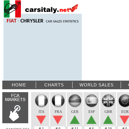
FIAT
-
CHRYSLER
CAR SALES STATISTICS
HOME
CHARTS
WORLD SALES
ITA
FRA
GER
ESP
GBR
EUR