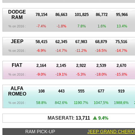
DODGE
78,154
86,663
101,825
86,772
95,966
RAM
-7.4%
-1.8%
7.8%
1.6%
13.4%
% on 2016 :
JEEP
58,415
62,345
67,983
68,879
75,516
-6.9%
-14.7%
-11.2%
-16.5%
-14.7%
% on 2016 :
FIAT
2,164
2,145
2,922
2,539
2,670
-9.0%
-19.1%
-5.3%
-18.0%
-15.8%
% on 2016 :
ALFA
108
443
555
677
919
ROMEO
58.8%
842.6%
1190.7%
1047,5%
1988,6%
% on 2016 :
MASERATI:
13,711
9.4
%
RAM PICK-UP
JEEP GRAND CHERO