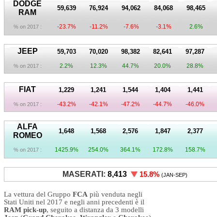
DODGE
59,639
76,924
94,062
84,068
98,465
RAM
-23.7%
-11.2%
-7.6%
-3.1%
2.6%
% on 2017 :
JEEP
59,703
70,020
98,382
82,641
97,287
2.2%
12.3%
44.7%
20.0%
28.8%
% on 2017 :
FIAT
1,229
1,241
1,544
1,404
1,441
-43.2%
-42.1%
-47.2%
-44.7%
-46.0%
% on 2017 :
ALFA
1,648
1,568
2,576
1,847
2,377
ROMEO
1425.9%
254.0%
364.1%
172.8%
158.7%
% on 2017 :
MASERATI:
8,413
15.8
%
(JAN-SEP)
La vettura del Gruppo
FCA
più venduta negli
Stati Uniti nel 2017 e negli anni precedenti è il
RAM pick-up
, seguito a distanza da 3 modelli