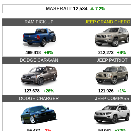
MASERATI:
12,534
7.2
%
RAM PICK-UP
JEEP GRAND CHERO
489,418
+9%
212,273
+8%
DODGE CARAVAN
JEEP PATRIOT
127,678
+26%
121,926
+1%
DODGE CHARGER
JEEP COMPASS
95,437
-1%
94,061
+32%