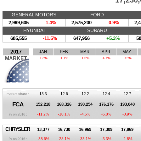
GENERAL MOTORS
FORD
2,999,605
-1.4%
2,575,200
-0.9%
2,4
HYUNDAI
SUBARU
685,555
-11.5%
647,956
+5.3%
58
2017
JAN
FEB
MAR
APR
MAY
MARKET
-1,8%
-1.1%
-1.6%
-4.7%
-0.5%
13.3
12.6
12.2
12.4
12.7
market share :
FCA
152,218
168,326
190,254
176,176
193,040
-11.2%
-10.1%
-4.6%
-6.8%
-0.9%
% on 2016 :
CHRYSLER
13,377
16,730
16,969
17,309
17,969
-38.6%
-28.1%
-33.1%
-3.3%
-1.8%
% on 2016 :