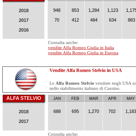
948
853
1,284
1,123
1,17
2018
70
412
484
634
883
2017
2016
Consulta anche:
vendite Alfa Romeo Giulia in Italia
vendite Alfa Romeo Giulia in Europa
Vendite Alfa Romeo Stelvio in USA
Le
Alfa Romeo Stelvio
vendute negli USA so
nello stabilimento italiano di Cassino.
ALFA STELVIO
JAN
FEB
MAR
APR
MAY
688
695
1,270
702
1,18
2018
2017
Consulta anche: