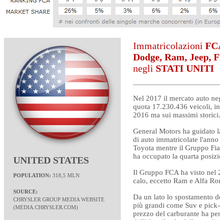
Immatricolazioni
FC
Dodge, Ram, Jeep, F
negli
STATI UNITI
Nel
2017 il mercato auto negl
quota 17.230.436 veicoli, in 
2016 ma sui massimi storici
General Motors ha guidato la
di auto immatricolate l'anno
Toyota mentre il Gruppo Fia
ha occupato la quarta posizio
UNITED STATES
Il Gruppo FCA ha visto nel 2
POPULATION:
318,5 MLN
calo, eccetto Ram e Alfa R
SOURCE:
Da un lato lo spostamento d
CHRYSLER GROUP MEDIA WEBSITE
più grandi come Suv e pick-
(
MEDIA.CHRYSLER.COM
)
prezzo del carburante ha pen