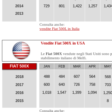
2014
729
801
1,422
1,257
1,43
2013
Consulta anche:
vendite Fiat 500L in Italia
Vendite Fiat 500X in USA
Le
Fiat 500X
vendute negli Stati Uniti sono p
stabilimento italiano di Melfi.
FIAT 500X
JAN
FEB
MAR
APR
MAY
488
484
607
564
2018
568
600
640
726
758
2017
703
1,018
1,547
1,399
1,094
2016
1,25
2015
8
Consulta anche: