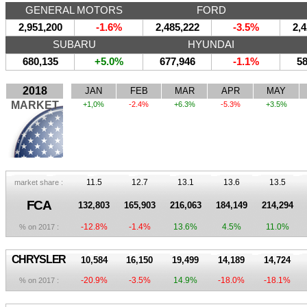
GENERAL MOTORS
FORD
2,951,200
-1.6%
2,485,222
-3.5%
2,4
SUBARU
HYUNDAI
680,135
+5.0%
677,946
-1.1%
58
2018
JAN
FEB
MAR
APR
MAY
MARKET
+1,0%
-2.4%
+6.3%
-5.3%
+3.5%
11.5
12.7
13.1
13.6
13.5
market share :
FCA
132,803
165,903
216,063
184,149
214,294
-12.8%
-1.4%
13.6%
4.5%
11.0%
% on 2017 :
CHRYSLER
10,584
16,150
19,499
14,189
14,724
-20.9%
-3.5%
14.9%
-18.0%
-18.1%
% on 2017 :