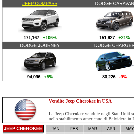
JEEP COMPASS
DODGE CARAVA
171,167
+106%
151,927
+21%
DODGE JOURNEY
DODGE CHARGE
94,096
+5%
80,226
-9%
Vendite Jeep Cherokee in USA
Le
Jeep Cherokee
vendute negli Stati Uniti 
nello stabilimento americano di Belvidere in Il
JEEP CHEROKEE
JAN
FEB
MAR
APR
MAY