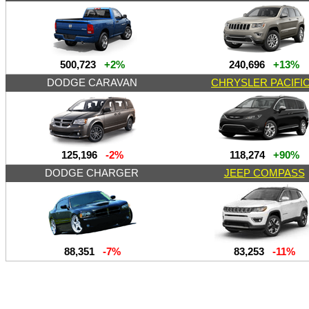
500,723
+2%
240,696
+13%
DODGE CARAVAN
CHRYSLER PACIFI
125,196
-2%
118,274
+90%
DODGE CHARGER
JEEP COMPASS
88,351
-7%
83,253
-11%