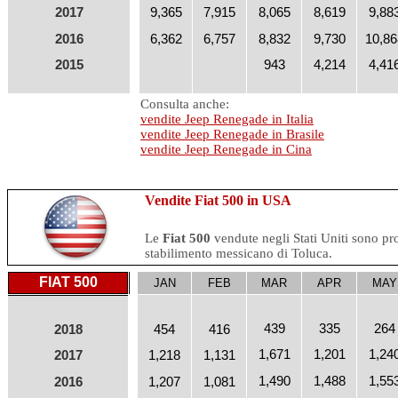
2017
9,365
7,915
8,065
8,619
9,88
2016
6,362
6,757
8,832
9,730
10,86
2015
943
4,214
4,41
Consulta anche:
vendite Jeep Renegade in Italia
vendite Jeep Renegade in Brasile
vendite Jeep Renegade in Cina
Vendite Fiat 500 in USA
Le
Fiat 500
vendute negli Stati Uniti sono pr
stabilimento messicano di Toluca.
FIAT 500
JAN
FEB
MAR
APR
MAY
439
335
264
2018
454
416
1,671
1,201
1,24
2017
1,218
1,131
1,490
1,488
1,55
2016
1,207
1,081