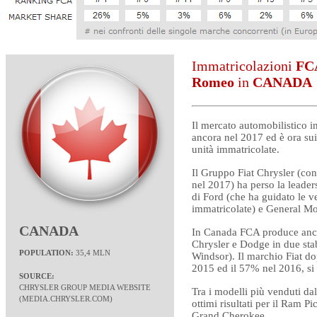
Immatricolazioni
FCA
Romeo
in
CANADA
Il mercato automobilistico i
ancora nel 2017 ed è ora su
unità immatricolate.
Il Gruppo Fiat Chrysler (co
nel 2017) ha perso la leader
di Ford (che ha guidato le 
immatricolate) e General Mo
CANADA
In Canada FCA produce anch
Chrysler e Dodge in due sta
POPULATION:
35,4 MLN
Windsor). Il marchio Fiat d
2015 ed il 57% nel 2016, si è
SOURCE:
CHRYSLER GROUP MEDIA WEBSITE
Tra i modelli più venduti da
(
MEDIA.CHRYSLER.COM)
ottimi risultati per il Ram P
Grand Cherokee.