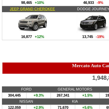
98,465
+10%
46,933
-9%
JEEP GRAND CHEROKEE
DODGE JOURNE
16,877
+12%
13,745
-19%
Mercato Auto Ca
1,948
FORD
GENERAL MOTORS
304,445
+9.3%
267,341
+1.5%
19
NISSAN
KIA
122,059
+2.9%
71,670
+5.6%
6