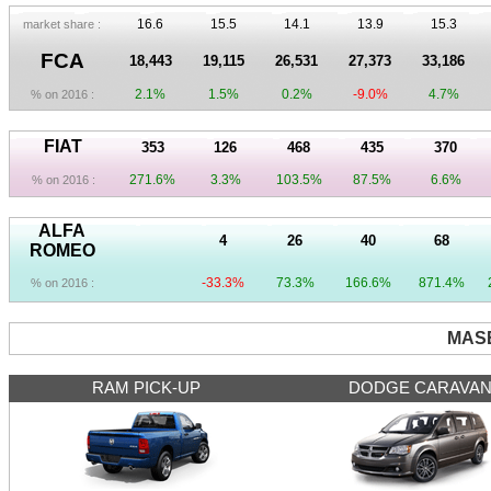
16.6
15.5
14.1
13.9
15.3
market share :
FCA
18,443
19,115
26,531
27,373
33,186
2.1%
1.5%
0.2%
-9.0%
4.7%
% on 2016 :
FIAT
353
126
468
435
370
271.6%
3.3%
103.5%
87.5%
6.6%
% on 2016 :
ALFA
4
26
40
68
ROMEO
-33.3%
73.3%
166.6%
871.4%
% on 2016 :
MASE
RAM PICK-UP
DODGE CARAVA