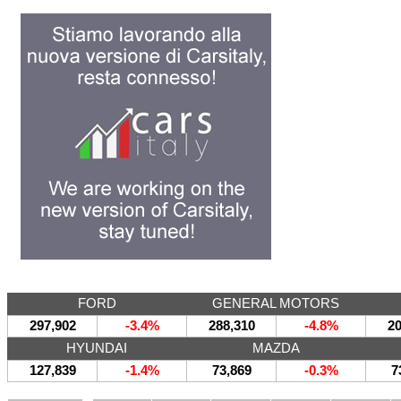
FORD
GENERAL MOTORS
297,902
-3.4%
288,310
-4.8%
20
HYUNDAI
MAZDA
127,839
-1.4%
73,869
-0.3%
7