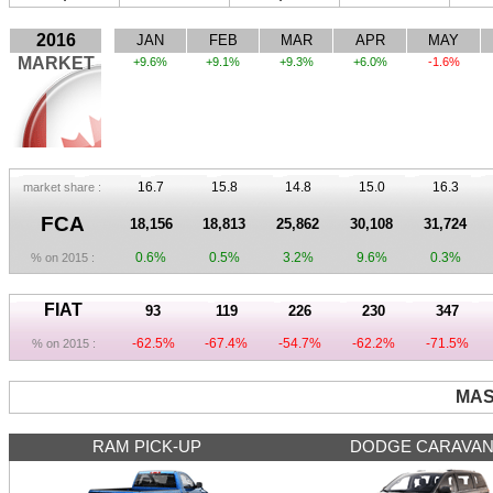
2016
JAN
FEB
MAR
APR
MAY
MARKET
+9.6%
+9.1%
+9.3%
+6.0%
-1.6%
16.7
15.8
14.8
15.0
16.3
market share :
FCA
18,156
18,813
25,862
30,108
31,724
0.6%
0.5%
3.2%
9.6%
0.3%
% on 2015 :
FIAT
93
119
226
230
347
-62.5%
-67.4%
-54.7%
-62.2%
-71.5%
% on 2015 :
MAS
RAM PICK-UP
DODGE CARAVA