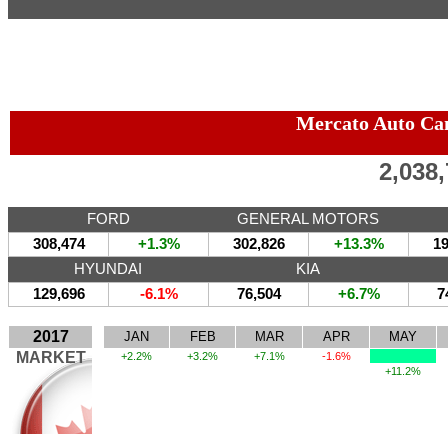
Mercato Auto Ca
2,038
FORD
GENERAL MOTORS
308,474
+1.3%
302,826
+13.3%
19
HYUNDAI
KIA
129,696
-6.1%
76,504
+6.7%
7
2017
JAN
FEB
MAR
APR
MAY
MARKET
+2.2%
+3.2%
+7.1%
-1.6%
+11.2%