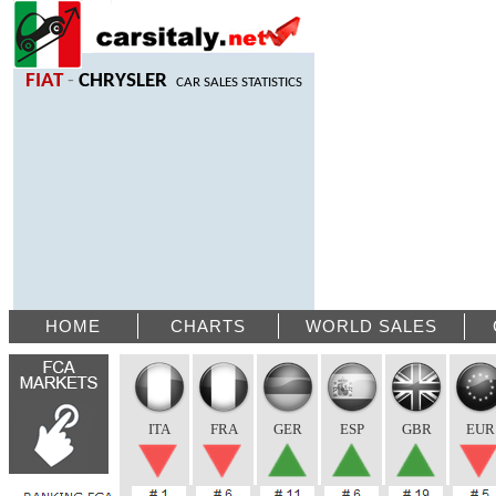
FIAT
-
CHRYSLER
CAR SALES STATISTICS
HOME
CHARTS
WORLD SALES
ITA
FRA
GER
ESP
GBR
EUR