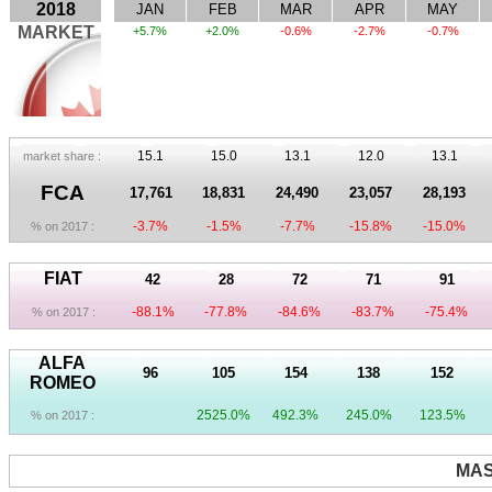
2018
JAN
FEB
MAR
APR
MAY
MARKET
+5.7%
+2.0%
-0.6%
-2.7%
-0.7%
15.1
15.0
13.1
12.0
13.1
market share :
FCA
17,761
18,831
24,490
23,057
28,193
-3.7%
-1.5%
-7.7%
-15.8%
-15.0%
% on 2017 :
FIAT
42
28
72
71
91
-88.1%
-77.8%
-84.6%
-83.7%
-75.4%
% on 2017 :
ALFA
96
105
154
138
152
ROMEO
2525.0%
492.3%
245.0%
123.5%
% on 2017 :
MAS