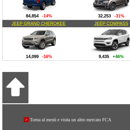
84,854
-14%
32,253
-31%
JEEP GRAND CHEROKEE
JEEP COMPASS
14,099
-16%
9,435
+46%
>
Torna al menù e visita un altro mercato FCA