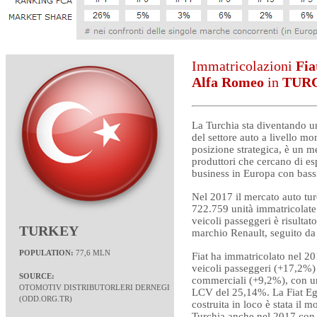
Immatricolazioni
Fiat
Alfa Romeo
in
TUR
La Turchia sta diventando u
del settore auto a livello mo
posizione strategica, è un m
produttori che cercano di es
business in Europa con bass
Nel 2017 il mercato auto tur
722.759 unità immatricolate. 
veicoli passeggeri è risultato
TURKEY
marchio Renault, seguito d
POPULATION:
77,6 MLN
Fiat ha immatricolato nel 2
veicoli passeggeri (+17,2%)
SOURCE:
commerciali (+9,2%), con un
OTOMOTIV DISTRIBUTORLERI DERNEGI
LCV del 25,14%. La Fiat Ege
(
ODD.ORG.TR
)
costruita in loco è stata il 
Turchia anche nel 2017 con