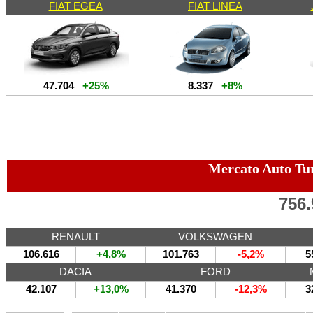
FIAT EGEA
FIAT LINEA
47.704
+25%
8.337
+8%
Mercato Auto Tu
756.
RENAULT
VOLKSWAGEN
106.616
+4,8%
101.763
-5,2%
5
DACIA
FORD
42.107
+13,0%
41.370
-12,3%
3