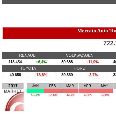
Mercato Auto Tu
722.
RENAULT
VOLKSWAGEN
113.454
+6,4%
89.688
-11,9%
4
TOYOTA
FORD
40.658
-13,8%
39.850
-3,7%
3
2017
JAN
FEB
MAR
APR
MAY
MARKET
+10,0%
-14,6%
-13,1%
-11,6%
-10,9%