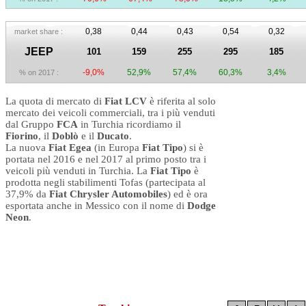
0,38
0,44
0,43
0,54
0,32
market share :
JEEP
101
159
255
295
185
-9,0%
52,9%
57,4%
60,3%
3,4%
% on 2017 :
La quota di mercato di
Fiat LCV
è riferita al solo
mercato dei veicoli commerciali, tra i più venduti
dal Gruppo
FCA
in Turchia ricordiamo il
Fiorino
, il
Doblò
e il
Ducato
.
La nuova
Fiat Egea
(in Europa
Fiat Tipo
) si è
portata nel 2016 e nel 2017 al primo posto tra i
veicoli più venduti in Turchia. La
Fiat Tipo
è
prodotta negli stabilimenti Tofas (partecipata al
37,9% da
Fiat Chrysler Automobiles
) ed è ora
esportata anche in Messico con il nome di
Dodge
Neon
.