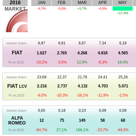
2016
JAN
FEB
MAR
APR
MAY
MARKET
-4,7%
-0,6%
+3,7%
-6,5%
+17,4%
6,97
6,81
6,67
7,34
6,18
market share :
FIAT
1.627
2.765
4.268
4.818
4.565
-10,2%
-3,0%
12,9%
-8,3%
18,4%
% on 2015 :
23,69
22,37
21,78
24,41
25,26
market share :
FIAT
2.216
2.737
4.132
4.703
5.071
LCV
-6,0%
-20,3%
-26,1%
-11,9%
-2,5%
% on 2015 :
0,05
0,18
0,23
0,09
0,09
market share :
ALFA
12
75
149
58
68
ROMEO
-64,7%
27,1%
166,1%
-23,7%
-49,3%
% on 2015 :