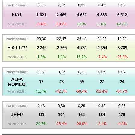
6,31
7,12
8,31
8,42
9,90
market share :
FIAT
1.621
2.469
4.622
4.885
6.512
-0,4%
-10,7%
8,3%
1,4%
42,7%
% on 2016 :
23,30
22,47
26,18
24,20
19,31
market share :
FIAT
2.245
2.765
4.761
4.354
3.789
LCV
1,3%
1,0%
15,2%
-7,4%
-25,3%
% on 2016 :
0,07
0,12
0,11
0,05
0,04
market share :
ALFA
17
43
59
27
24
ROMEO
41,7%
-42,7%
-60,4%
-53,4%
-64,7%
% on 2016 :
0,43
0,30
0,29
0,32
0,27
market share :
JEEP
111
104
162
184
179
20,7%
-35,4%
-20,6%
-2,1%
-4,3%
% on 2016 :