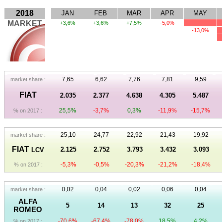
2018
JAN
FEB
MAR
APR
MAY
MARKET
+3,6%
+3,6%
+7,5%
-5,0%
-13,0%
7,65
6,62
7,76
7,81
9,59
market share :
FIAT
2.035
2.377
4.638
4.305
5.487
25,5%
-3,7%
0,3%
-11,9%
-15,7%
% on 2017 :
25,10
24,77
22,92
21,43
19,92
market share :
FIAT
2.125
2.752
3.793
3.432
3.093
LCV
-5,3%
-0,5%
-20,3%
-21,2%
-18,4%
% on 2017 :
0,02
0,04
0,02
0,06
0,04
market share :
ALFA
5
14
13
32
25
ROMEO
-70,6%
-67,4%
-78,0%
18,5%
4,2%
% on 2017 :