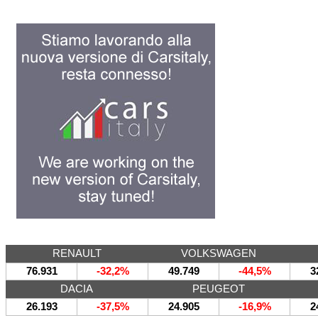
RENAULT
VOLKSWAGEN
76.931
-32,2%
49.749
-44,5%
3
DACIA
PEUGEOT
26.193
-37,5%
24.905
-16,9%
2