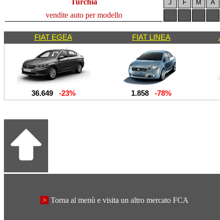
Turchia
J
F
M
A
vendite auto per modello
FIAT EGEA
FIAT LINEA
36.649
-23%
1.858
-78%
>
Torna al menù e visita un altro mercato FCA