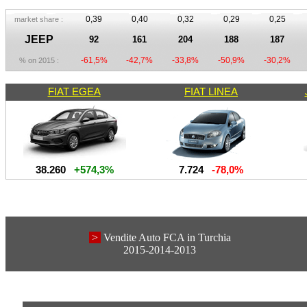
0,39
0,40
0,32
0,29
0,25
market share :
JEEP
92
161
204
188
187
-61,5%
-42,7%
-33,8%
-50,9%
-30,2%
% on 2015 :
FIAT EGEA
FIAT LINEA
38.260
+574,3%
7.724
-78,0%
>
Vendite Auto FCA in Turchia
2015-2014-2013