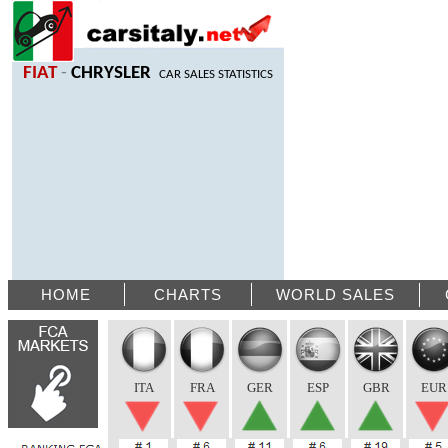
FIAT
-
CHRYSLER
CAR SALES STATISTICS
HOME
CHARTS
WORLD SALES
ITA
FRA
GER
ESP
GBR
EUR