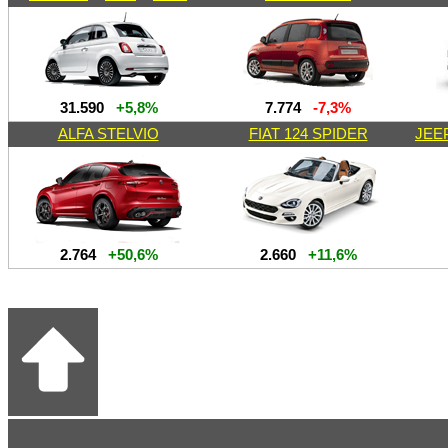
31.590
+5,8%
7.774
-7,3%
ALFA STELVIO
FIAT 124 SPIDER
JEE
2.764
+50,6%
2.660
+11,6%