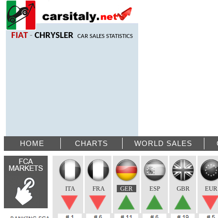
FIAT
-
CHRYSLER
CAR SALES STATISTICS
HOME
CHARTS
WORLD SALES
ITA
FRA
_
GER
_
ESP
GBR
EUR