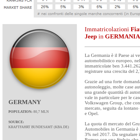
Immatricolazioni
Fia
Jeep
in
GERMANIA
La Germania è il Paese ai ve
automobilistico europeo, ne
immatricolate ben 3.441.262
registrare una crescita del 
Grazie ad una forte domanda
autonoleggio, molte case a
una grande quantità di auto
vale in particolare per le ca
GERMANY
Volkswagen Group, che contr
mercato, seguita da lontan
POPULATION:
80,7 MLN
e Opel.
SOURCE:
La quota di mercato del Gru
KRAFTFAHRT BUNDESAMT
(
KBA.DE
)
Automobiles in Germania è 
3% nel 2017. Da segnalare il
Romeo con una Stelvio che n