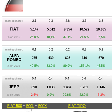
2,1
2,3
2,8
3,6
3,3
market share :
FIAT
5.147
5.512
9.954
10.572
10.635
25,0%
18,1%
37,1%
24,5%
36,5%
% on 2016 :
0,1
0,2
0,2
0,2
0,2
market share :
ALFA
275
430
623
610
570
ROMEO
49,5%
83,0%
89,9%
153,1%
46,5%
% on 2016 :
0,4
0,4
0,4
0,4
0,4
market share :
JEEP
850
1.033
1.484
1.281
1.146
-2,6%
0,9%
29,6%
22,2%
-5,3%
% on 2016 :
FIAT 500
+
500L
+
500X
FIAT TIPO