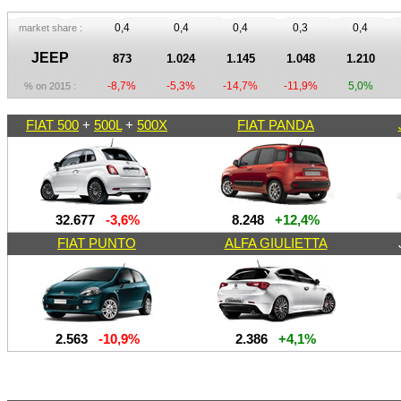
0,4
0,4
0,4
0,3
0,4
market share :
JEEP
873
1.024
1.145
1.048
1.210
-8,7%
-5,3%
-14,7%
-11,9%
5,0%
% on 2015 :
FIAT 500
+
500L
+
500X
FIAT PANDA
32.677
-3,6%
8.248
+12,4%
FIAT PUNTO
ALFA GIULIETTA
2.563
-10,9%
2.386
+4,1%