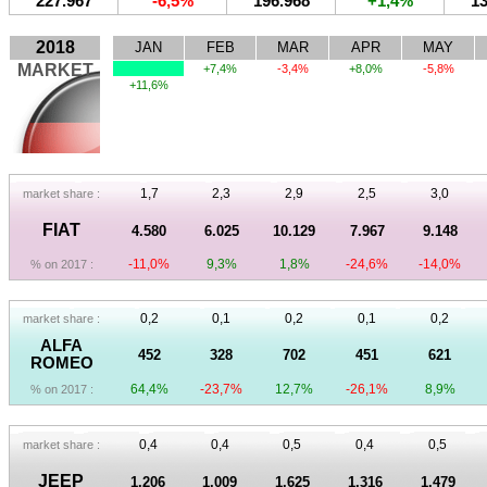
227.967
-6,5%
196.968
+1,4%
13
2018
JAN
FEB
MAR
APR
MAY
MARKET
+7,4%
-3,4%
+8,0%
-5,8%
+11,6%
1,7
2,3
2,9
2,5
3,0
market share :
FIAT
4.580
6.025
10.129
7.967
9.148
-11,0%
9,3%
1,8%
-24,6%
-14,0%
% on 2017 :
0,2
0,1
0,2
0,1
0,2
market share :
ALFA
452
328
702
451
621
ROMEO
64,4%
-23,7%
12,7%
-26,1%
8,9%
% on 2017 :
0,4
0,4
0,5
0,4
0,5
market share :
JEEP
1.206
1.009
1.625
1.316
1.479