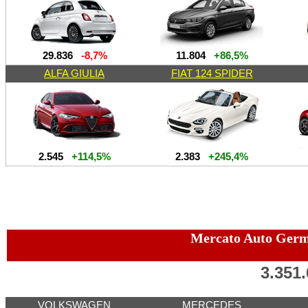
29.836
-8,7%
11.804
+86,5%
ALFA GIULIA
FIAT 124 SPIDER
2.545
+114,5%
2.383
+245,4%
Mercato Auto Ger
3.351
VOLKSWAGEN
MERCEDES