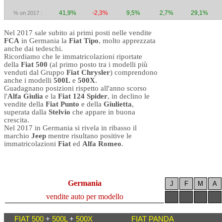
41,9%
-2,3%
9,5%
2,7%
29,1%
% on 2017 :
Nel 2017 sale subito ai primi posti nelle vendite
FCA
in Germania la
Fiat Tipo
, molto apprezzata
anche dai tedeschi.
Ricordiamo che le immatricolazioni riportate
della
Fiat 500
(al primo posto tra i modelli più
venduti dal Gruppo
Fiat Chrysler
) comprendono
anche i modelli
500L
e
500X
.
Guadagnano posizioni rispetto all'anno scorso
l'
Alfa Giulia
e la
Fiat 124 Spider
, in declino le
vendite della
Fiat
Punto
e della
Giulietta
,
superata dalla
Stelvio
che appare in buona
crescita.
Nel 2017 in Germania si rivela in ribasso il
marchio
Jeep
mentre risultano positive le
immatricolazioni
Fiat
ed
Alfa Romeo
.
Germania
J
F
M
A
vendite auto per modello
FIAT 500
+
500L
+
500X
FIAT PANDA