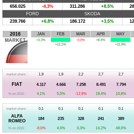
656.025
-4,3%
311.286
+8,5%
28
FORD
SKODA
239.766
+6,8%
186.172
+3,5%
12
2016
JAN
FEB
MAR
APR
MAY
MARKET
+3,3%
-0,0%
+8,4%
+12,1%
+11,9%
1,9
1,9
2,2
2,7
2,7
market share :
FIAT
4.117
4.666
7.258
8.491
7.794
4,1%
5,0%
-12,9%
19,4%
10,8%
% on 2015 :
0,1
0,1
0,1
0,1
0,1
market share :
ALFA
184
235
328
241
389
ROMEO
-8,0%
4,0%
0,3%
14,2%
49,0%
% on 2015 :