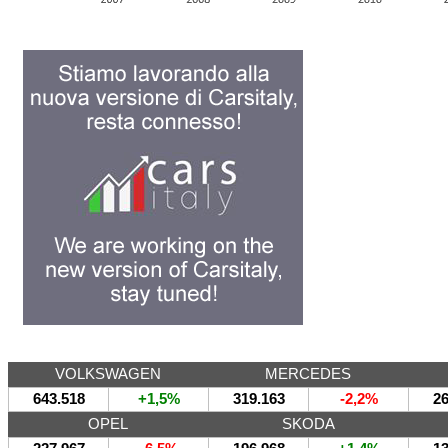
VOLKSWAGEN
MERCEDES
643.518
+1,5%
319.163
-2,2%
26
OPEL
SKODA