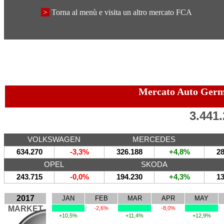
>
Torna al menù e visita un altro mercato FCA
Mercato Auto Ger
3.441
VOLKSWAGEN
MERCEDES
634.270
-3,3%
326.188
+4,8%
28
OPEL
SKODA
243.715
-0,0%
194.230
+4,3%
13
2017
JAN
FEB
MAR
APR
MAY
MARKET
-2,6%
-8,0%
+10,5%
+11,4%
+12,9%