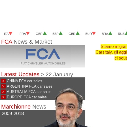
ITA
FRA
GER
ESP
GBR
EUR
BRA
RUS
FCA
News & Market
Stiamo migrand
Carsitaly, gli ag
ci scus
Latest Updates
> 22 January
>
CHINA FCA car sales
>
ARGENTINA FCA car sales
>
AUSTRALIA FCA car sales
>
EUROPE FCA car sales
Marchionne
News
2009-2018