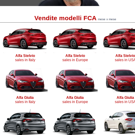
Vendite modelli FCA
mese x mese
Alfa Stelvio
Alfa Stelvio
Alfa Stelvio
sales in Italy
sales in Europe
sales in US
Alfa Giulia
Alfa Giulia
Alfa Giulia
sales in Italy
sales in Europe
sales in US